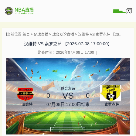
页
当前位置:
首页
足球直播
球会友谊直播
汉维特 VS 索罗克萨 【2026-07-08 17:00:00】
A直播
汉维特 VS 索罗克萨 【2026-07-08 17:00:00】
A录像
比赛时间：2026年07月08日 17:00
A新闻
球会友谊
VS
0
0
07月08日 17:00
已结束
汉维特
索罗克萨