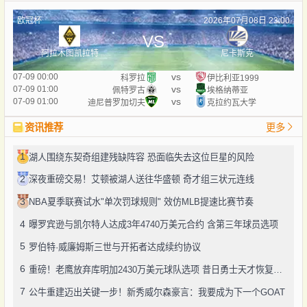
欧冠杯
2026年07月08日 23:00
VS
阿拉木图凯拉特
尼卡斯克
vs
07-09 00:00
科罗拉
伊比利亚1999
vs
07-09 01:00
佩特罗古
埃格纳蒂亚
vs
07-09 01:00
迪尼普罗加切夫
克拉约瓦大学
资讯推荐
更多
1
湖人围绕东契奇组建残缺阵容 恐面临失去这位巨星的风险
2
深夜重磅交易！艾顿被湖人送往华盛顿 奇才组三状元连线
3
NBA夏季联赛试水"单次罚球规则" 效仿MLB提速比赛节奏
4
曝罗宾逊与凯尔特人达成3年4740万美元合约 含第三年球员选项
5
罗伯特·威廉姆斯三世与开拓者达成续约协议
6
重磅！老鹰放弃库明加2430万美元球队选项 昔日勇士天才恢复自由身
7
公牛重建迈出关键一步！新秀威尔森豪言：我要成为下一个GOAT