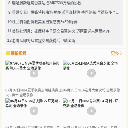
8
曝哈滕斯坦与雷霆达成3年7500万续约协议
9
重磅交易！黄蜂将拉梅洛·鲍尔送至森林狼 换回纳兹·里德及多个选秀权
10
杜兰特领衔执教美国男篮慈善3x3锦标赛
11
美联社消息：雄鹿将字母哥交易至热火 迈阿密迎来两届MVP
12
老鹰队即将从雷霆交易获得后卫威金斯
最新视频
更多
07月07日NBA夏季联赛加州经典赛 热
06月25日NBA选秀大会次轮 全场录像
火 - 勇士 全场录像