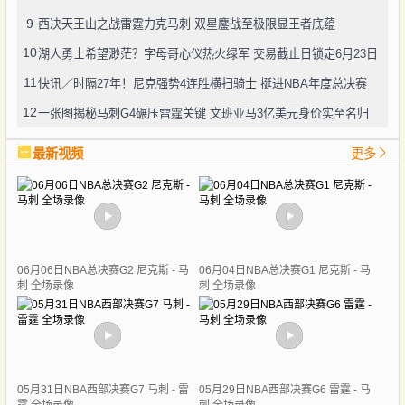
9
西决天王山之战雷霆力克马刺 双星鏖战至极限显王者底蕴
10
湖人勇士希望渺茫？字母哥心仪热火绿军 交易截止日锁定6月23日
11
快讯／时隔27年！尼克强势4连胜横扫骑士 挺进NBA年度总决赛
12
一张图揭秘马刺G4碾压雷霆关键 文班亚马3亿美元身价实至名归
最新视频
更多
06月06日NBA总决赛G2 尼克斯 - 马
06月04日NBA总决赛G1 尼克斯 - 马
刺 全场录像
刺 全场录像
05月31日NBA西部决赛G7 马刺 - 雷
05月29日NBA西部决赛G6 雷霆 - 马