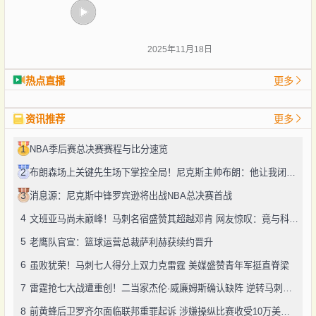
2025年11月18日
热点直播
更多
资讯推荐
更多
1
NBA季后赛总决赛赛程与比分速览
2
布朗森场上关键先生场下掌控全局！尼克斯主帅布朗：他让我闭上该死的嘴
3
消息源：尼克斯中锋罗宾逊将出战NBA总决赛首战
4
文班亚马尚未巅峰！马刺名宿盛赞其超越邓肯 网友惊叹：竟与科比相提并论
5
老鹰队官宣：篮球运营总裁萨利赫获续约晋升
6
虽败犹荣！马刺七人得分上双力克雷霆 美媒盛赞青年军挺直脊梁
7
雷霆抢七大战遭重创！二当家杰伦·威廉姆斯确认缺阵 逆转马刺需奇迹
8
前黄蜂后卫罗齐尔面临联邦重罪起诉 涉嫌操纵比赛收受10万美元贿赂