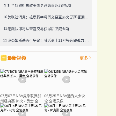
9
杜兰特领衔执教美国男篮慈善3x3锦标赛
10
美联社消息：雄鹿将字母哥交易至热火 迈阿密迎来两届MVP
11
老鹰队即将从雷霆交易获得后卫威金斯
12
波杰姆斯基再引争议！喊话勇士11号签选即战力 网友怒怼：你算老几
最新视频
更多
07月07日NBA夏季联赛加
06月25日NBA选秀大会次
州经典赛 热火 - 勇士 全场
轮 全场录像
录像