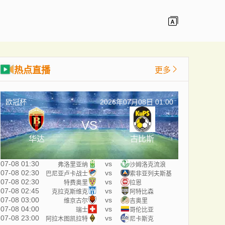
热点直播
更多
欧冠杯
2026年07月08日 01:00
VS
华达
古比斯
07-08 01:30
vs
弗洛里亚纳
沙姆洛克流浪
07-08 02:30
vs
巴尼亚卢卡战士
索非亚列夫斯基
07-08 02:30
vs
特费奥里
拉恩
07-08 02:45
vs
克拉克斯维克
阿特比森
07-08 03:00
vs
维京古尔
吉奥里
07-08 04:00
vs
瑞士
哥伦比亚
07-08 23:00
vs
阿拉木图凯拉特
尼卡斯克