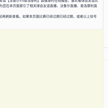
，球会友谊【法鲁尔VS查洛摩利】直播准时在线播放，喜欢看球会友谊比
还为您在本页面索引了相关球会友谊直播、法鲁尔直播、查洛摩利直
前再刷新查看。如果本页面比赛已经过期已经过期，或者以上信号