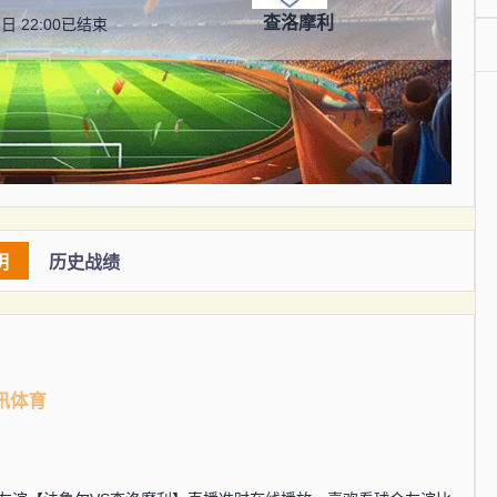
查洛摩利
日 22:00
已结束
明
历史战绩
讯体育