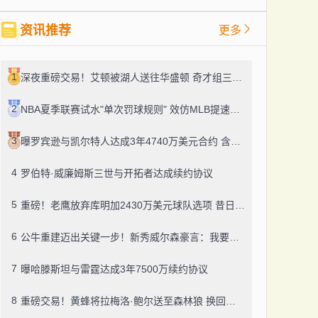
资讯推荐
更多
1
深夜重磅交易！艾顿被湖人送往华盛顿 奇才组三状元连线
2
NBA夏季联赛试水"单次罚球规则" 效仿MLB提速比赛节奏
3
曝罗宾逊与凯尔特人达成3年4740万美元合约 含第三年球员选项
4
罗伯特·威廉姆斯三世与开拓者达成续约协议
5
重磅！老鹰放弃库明加2430万美元球队选项 昔日勇士天才恢复自由身
6
公牛重建迈出关键一步！新秀威尔森豪言：我要成为下一个GOAT
7
曝哈滕斯坦与雷霆达成3年7500万续约协议
8
重磅交易！黄蜂将拉梅洛·鲍尔送至森林狼 换回纳兹·里德及多个选秀权