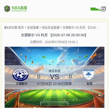
页
当前位置:
首页
足球直播
球会友谊直播
文德斯尔 VS 科灵 【2026-07-08 20:00:00】
A直播
文德斯尔 VS 科灵 【2026-07-08 20:00:00】
A录像
比赛时间：2026年07月08日 20:00
A新闻
球会友谊
VS
0
0
07月08日 20:00
已结束
文德斯尔
科灵