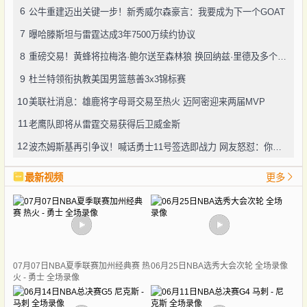
6
公牛重建迈出关键一步！新秀威尔森豪言：我要成为下一个GOAT
7
曝哈滕斯坦与雷霆达成3年7500万续约协议
8
重磅交易！黄蜂将拉梅洛·鲍尔送至森林狼 换回纳兹·里德及多个选秀权
9
杜兰特领衔执教美国男篮慈善3x3锦标赛
10
美联社消息：雄鹿将字母哥交易至热火 迈阿密迎来两届MVP
11
老鹰队即将从雷霆交易获得后卫威金斯
12
波杰姆斯基再引争议！喊话勇士11号签选即战力 网友怒怼：你算老几
最新视频
更多
07月07日NBA夏季联赛加州经典赛 热
06月25日NBA选秀大会次轮 全场录像
火 - 勇士 全场录像