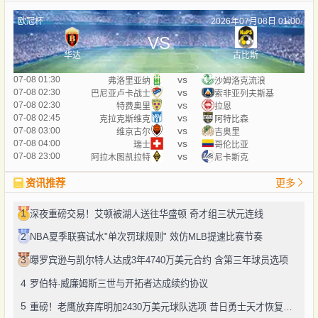
欧冠杯
2026年07月08日 01:00
VS
华达
古比斯
vs
07-08 01:30
弗洛里亚纳
沙姆洛克流浪
vs
07-08 02:30
巴尼亚卢卡战士
索非亚列夫斯基
vs
07-08 02:30
特费奥里
拉恩
vs
07-08 02:45
克拉克斯维克
阿特比森
vs
07-08 03:00
维京古尔
吉奥里
vs
07-08 04:00
瑞士
哥伦比亚
vs
07-08 23:00
阿拉木图凯拉特
尼卡斯克
资讯推荐
更多
1
深夜重磅交易！艾顿被湖人送往华盛顿 奇才组三状元连线
2
NBA夏季联赛试水"单次罚球规则" 效仿MLB提速比赛节奏
3
曝罗宾逊与凯尔特人达成3年4740万美元合约 含第三年球员选项
4
罗伯特·威廉姆斯三世与开拓者达成续约协议
5
重磅！老鹰放弃库明加2430万美元球队选项 昔日勇士天才恢复自由身