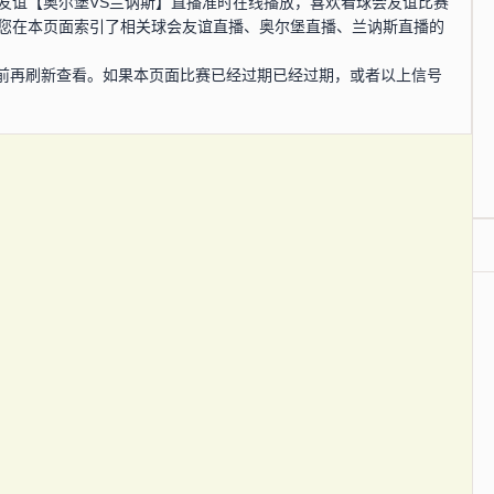
，球会友谊【奥尔堡VS兰讷斯】直播准时在线播放，喜欢看球会友谊比赛
为您在本页面索引了相关球会友谊直播、奥尔堡直播、兰讷斯直播的
前再刷新查看。如果本页面比赛已经过期已经过期，或者以上信号