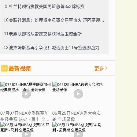
9
杜兰特领衔执教美国男篮慈善3x3锦标赛
10
美联社消息：雄鹿将字母哥交易至热火 迈阿密迎来两届MVP
11
老鹰队即将从雷霆交易获得后卫威金斯
12
波杰姆斯基再引争议！喊话勇士11号签选即战力 网友怒怼：你算老几
最新视频
更多
07月07日NBA夏季联赛加
06月25日NBA选秀大会次
州经典赛 热火 - 勇士 全场
轮 全场录像
录像