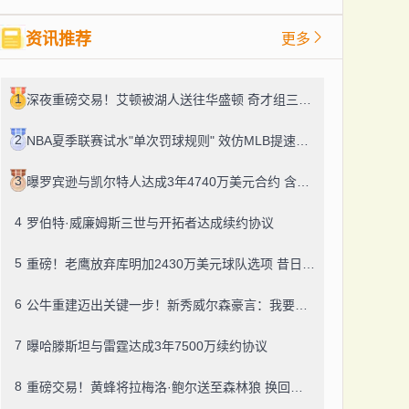
资讯推荐
更多
1
深夜重磅交易！艾顿被湖人送往华盛顿 奇才组三状元连线
2
NBA夏季联赛试水"单次罚球规则" 效仿MLB提速比赛节奏
3
曝罗宾逊与凯尔特人达成3年4740万美元合约 含第三年球员选项
4
罗伯特·威廉姆斯三世与开拓者达成续约协议
5
重磅！老鹰放弃库明加2430万美元球队选项 昔日勇士天才恢复自由身
6
公牛重建迈出关键一步！新秀威尔森豪言：我要成为下一个GOAT
7
曝哈滕斯坦与雷霆达成3年7500万续约协议
8
重磅交易！黄蜂将拉梅洛·鲍尔送至森林狼 换回纳兹·里德及多个选秀权