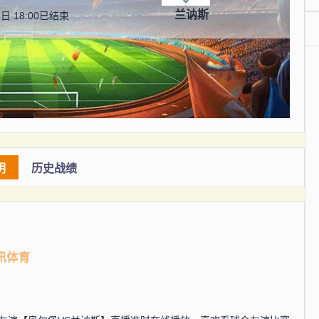
兰讷斯
日 18:00
已结束
明
历史战绩
讯体育