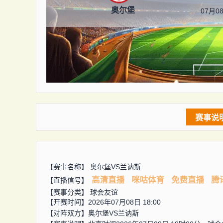
奥尔堡
07月08
赛事说
【赛事名称】
奥尔堡VS兰讷斯
高清直播
咪咕体育
免费直播
腾
【直播信号】
【赛事分类】
球会友谊
【开赛时间】2026年07月08日 18:00
【对阵双方】
奥尔堡VS兰讷斯