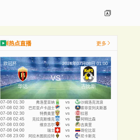
热点直播
更多
欧冠杯
2026年07月08日 01:00
VS
华达
古比斯
07-08 01:30
vs
弗洛里亚纳
沙姆洛克流浪
07-08 02:30
vs
巴尼亚卢卡战士
索非亚列夫斯基
07-08 02:30
vs
特费奥里
拉恩
07-08 02:45
vs
克拉克斯维克
阿特比森
07-08 03:00
vs
维京古尔
吉奥里
07-08 04:00
vs
瑞士
哥伦比亚
07-08 23:00
vs
阿拉木图凯拉特
尼卡斯克