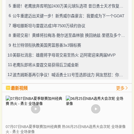
5
重磅！老鹰放弃库明加2430万美元球队选项 昔日勇士天才恢复自由身
6
公牛重建迈出关键一步！新秀威尔森豪言：我要成为下一个GOAT
7
曝哈滕斯坦与雷霆达成3年7500万续约协议
8
重磅交易！黄蜂将拉梅洛·鲍尔送至森林狼 换回纳兹·里德及多个选秀权
9
杜兰特领衔执教美国男篮慈善3x3锦标赛
10
美联社消息：雄鹿将字母哥交易至热火 迈阿密迎来两届MVP
11
老鹰队即将从雷霆交易获得后卫威金斯
12
波杰姆斯基再引争议！喊话勇士11号签选即战力 网友怒怼：你算老几
最新视频
更多
07月07日NBA夏季联赛加州经典赛 热
06月25日NBA选秀大会次轮 全场录像
火 - 勇士 全场录像