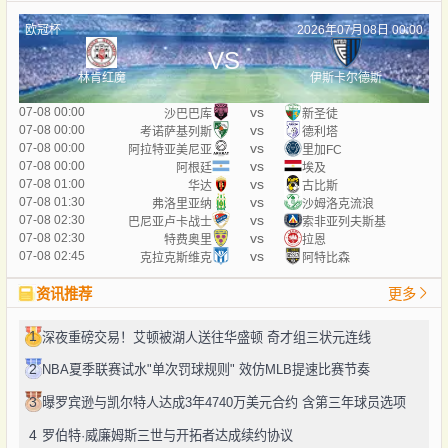
欧冠杯
2026年07月08日 00:00
VS
林肯红魔
伊斯卡尔德斯
vs
07-08 00:00
沙巴巴库
新圣徒
vs
07-08 00:00
考诺萨基列斯
德利塔
vs
07-08 00:00
阿拉特亚美尼亚
里加FC
vs
07-08 00:00
阿根廷
埃及
vs
07-08 01:00
华达
古比斯
vs
07-08 01:30
弗洛里亚纳
沙姆洛克流浪
vs
07-08 02:30
巴尼亚卢卡战士
索非亚列夫斯基
vs
07-08 02:30
特费奥里
拉恩
vs
07-08 02:45
克拉克斯维克
阿特比森
资讯推荐
更多
1
深夜重磅交易！艾顿被湖人送往华盛顿 奇才组三状元连线
2
NBA夏季联赛试水"单次罚球规则" 效仿MLB提速比赛节奏
3
曝罗宾逊与凯尔特人达成3年4740万美元合约 含第三年球员选项
4
罗伯特·威廉姆斯三世与开拓者达成续约协议