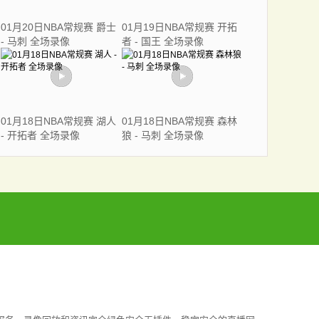
01月20日NBA常规赛 爵士
01月19日NBA常规赛 开拓
- 马刺 全场录像
者 - 国王 全场录像
01月18日NBA常规赛 湖人
01月18日NBA常规赛 森林
- 开拓者 全场录像
狼 - 马刺 全场录像