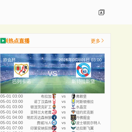
热点直播
更多
欧会杯
2026年05月01日 03:00
VS
巴列卡诺
斯特拉斯堡
05-01 03:00
vs
布拉加
弗赖堡
05-01 03:00
vs
诺丁汉森林
阿斯顿维拉
05-01 03:00
vs
顿涅茨克矿工
水晶宫
05-01 04:00
vs
亚特兰大老鹰
纽约尼克斯
05-01 04:00
vs
明尼苏达森林狼
丹佛掘金
05-01 04:00
vs
费城76人
波士顿凯尔特人
05-01 07:00
vs
印第安纳狂热
达拉斯飞翼