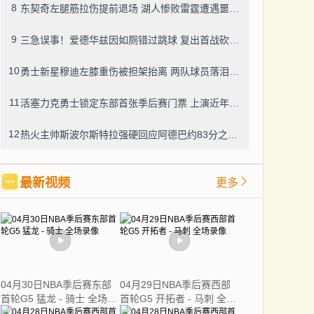
8
东契奇左腿筋拉伤提前退场 湖人惨败雷霆遭遇噩梦之夜
9
三急误事！爱德华兹因如厕错过跳球 复出首战砍17分率灰狼大胜
10
勇士新星穆迪左膝重伤被担架抬离 两队球员落泪动容
11
活塞力克勇士锁定东部首张季后赛门票 上演近年最强重建奇迹
12
热火主帅斯波尔斯特拉强硬回应阿德巴约83分之夜争议："我绝不向任何人道歉"
最新视频
更多
04月30日NBA季后赛东部
04月29日NBA季后赛西部
首轮G5 猛龙 - 骑士 全场录
首轮G5 开拓者 - 马刺 全场
像
录像