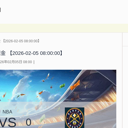
闻
026-02-05 08:00:00】
2026-02-05 08:00:00】
6年02月05日 08:00
NBA
VS
0