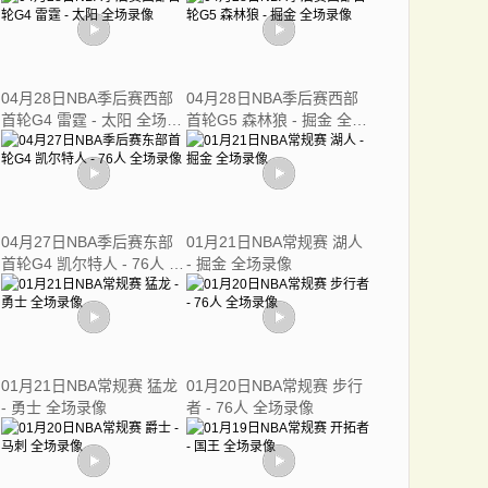
04月28日NBA季后赛西部
04月28日NBA季后赛西部
首轮G4 雷霆 - 太阳 全场录
首轮G5 森林狼 - 掘金 全场
像
录像
04月27日NBA季后赛东部
01月21日NBA常规赛 湖人
首轮G4 凯尔特人 - 76人 全
- 掘金 全场录像
场录像
01月21日NBA常规赛 猛龙
01月20日NBA常规赛 步行
- 勇士 全场录像
者 - 76人 全场录像