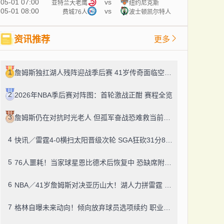
05-01 07:00
vs
亚特兰大老鹰
纽约尼克斯
05-01 08:00
vs
费城76人
波士顿凯尔特人
资讯推荐
更多
1
詹姆斯独扛湖人残阵迎战季后赛 41岁传奇面临空前重压
2
2026年NBA季后赛对阵图：首轮激战正酣 赛程全览
3
詹姆斯仍在对抗时光老人 但孤军奋战恐难救当前湖人
4
快讯／雷霆4-0横扫太阳晋级次轮 SGA狂砍31分8助攻射落凤凰城
5
76人噩耗！当家球星恩比德术后恢复中 恐缺席附加赛关键战
6
NBA／41岁詹姆斯对决亚历山大！湖人力拼雷霆 西部第三争夺战白热化
7
格林自曝未来动向！倾向放弃球员选项续约 职业生涯进入倒计时