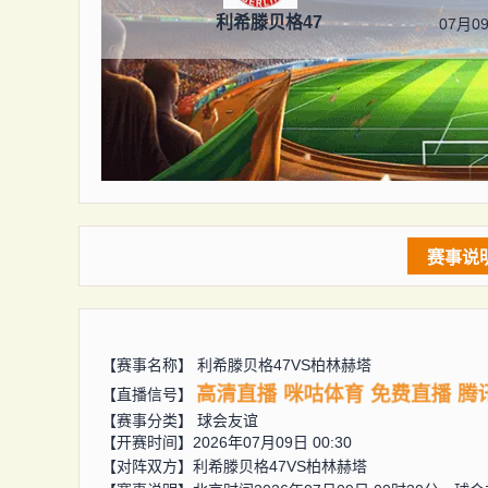
利希滕贝格47
07月09
赛事说
【赛事名称】
利希滕贝格47VS柏林赫塔
高清直播
咪咕体育
免费直播
腾
【直播信号】
【赛事分类】
球会友谊
【开赛时间】2026年07月09日 00:30
【对阵双方】
利希滕贝格47VS柏林赫塔