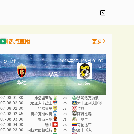
热点直播
更多
欧冠杯
2026年07月08日 01:00
VS
华达
古比斯
07-08 01:30
vs
弗洛里亚纳
沙姆洛克流浪
07-08 02:30
vs
巴尼亚卢卡战士
索非亚列夫斯基
07-08 02:30
vs
特费奥里
拉恩
07-08 02:45
vs
克拉克斯维克
阿特比森
07-08 03:00
vs
维京古尔
吉奥里
07-08 04:00
vs
瑞士
哥伦比亚
07-08 23:00
vs
阿拉木图凯拉特
尼卡斯克