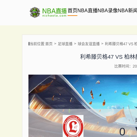
首页
NBA直播
NBA录像
NBA新
当前位置:
首页
足球直播
球会友谊直播
利希滕贝格47 VS 柏林
利希滕贝格47 VS 柏林赫塔 
比赛时间：202
0