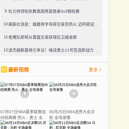
9
杜兰特领衔执教美国男篮慈善3x3锦标赛
10
美联社消息：雄鹿将字母哥交易至热火 迈阿密迎来两届MVP
11
老鹰队即将从雷霆交易获得后卫威金斯
12
波杰姆斯基再引争议！喊话勇士11号签选即战力 网友怒怼：你算老几
最新视频
更多
07月07日NBA夏季联赛加
06月25日NBA选秀大会次
州经典赛 热火 - 勇士 全场
轮 全场录像
录像