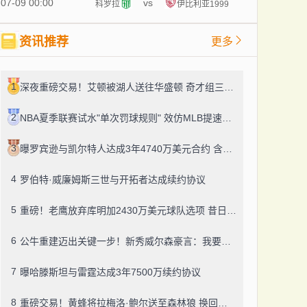
07-09 00:00
vs
科罗拉
伊比利亚1999
资讯推荐
更多
1
深夜重磅交易！艾顿被湖人送往华盛顿 奇才组三状元连线
2
NBA夏季联赛试水"单次罚球规则" 效仿MLB提速比赛节奏
3
曝罗宾逊与凯尔特人达成3年4740万美元合约 含第三年球员选项
4
罗伯特·威廉姆斯三世与开拓者达成续约协议
5
重磅！老鹰放弃库明加2430万美元球队选项 昔日勇士天才恢复自由身
6
公牛重建迈出关键一步！新秀威尔森豪言：我要成为下一个GOAT
7
曝哈滕斯坦与雷霆达成3年7500万续约协议
8
重磅交易！黄蜂将拉梅洛·鲍尔送至森林狼 换回纳兹·里德及多个选秀权