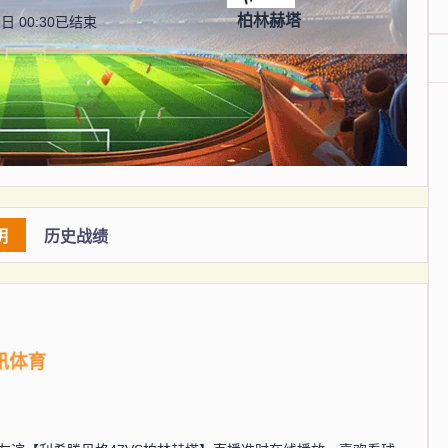
柏林赫塔
日 00:30
已结束
明
历史战绩
讯体育