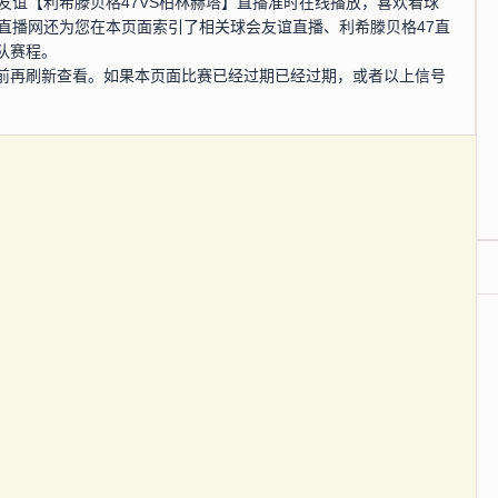
，球会友谊【利希滕贝格47VS柏林赫塔】直播准时在线播放，喜欢看球
直播网还为您在本页面索引了相关球会友谊直播、利希滕贝格47直
队赛程。
前再刷新查看。如果本页面比赛已经过期已经过期，或者以上信号