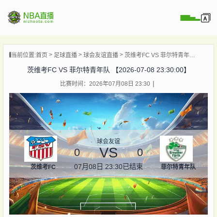
页
当前位置:
首页
足球直播
球会友谊直播
茨维考FC VS 菲尔特青年队 【2026-07-08 23:30:00】
A直播
茨维考FC VS 菲尔特青年队 【2026-07-08 23:30:00】
A录像
比赛时间：2026年07月08日 23:30
A新闻
球会友谊
VS
0
0
07月08日 23:30
已结束
茨维考FC
菲尔特青年队