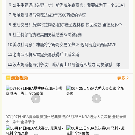
6
公牛重建迈出关键一步！新秀威尔森豪言：我要成为下一个GOAT
7
曝哈滕斯坦与雷霆达成3年7500万续约协议
8
重磅交易！黄蜂将拉梅洛·鲍尔送至森林狼 换回纳兹·里德及多个选秀权
9
杜兰特领衔执教美国男篮慈善3x3锦标赛
10
美联社消息：雄鹿将字母哥交易至热火 迈阿密迎来两届MVP
11
老鹰队即将从雷霆交易获得后卫威金斯
12
波杰姆斯基再引争议！喊话勇士11号签选即战力 网友怒怼：你算老几
最新视频
更多
07月07日NBA夏季联赛加州经典赛 热
06月25日NBA选秀大会次轮 全场录像
火 - 勇士 全场录像