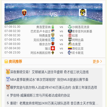
欧冠杯
2026年07月08日 01:00
VS
华达
古比斯
vs
07-08 01:30
弗洛里亚纳
沙姆洛克流浪
vs
07-08 02:30
巴尼亚卢卡战士
索非亚列夫斯基
vs
07-08 02:30
特费奥里
拉恩
vs
07-08 02:45
克拉克斯维克
阿特比森
vs
07-08 03:00
维京古尔
吉奥里
vs
07-08 04:00
瑞士
哥伦比亚
vs
07-08 23:00
阿拉木图凯拉特
尼卡斯克
资讯推荐
更多
1
深夜重磅交易！艾顿被湖人送往华盛顿 奇才组三状元连线
2
NBA夏季联赛试水"单次罚球规则" 效仿MLB提速比赛节奏
3
曝罗宾逊与凯尔特人达成3年4740万美元合约 含第三年球员选项
4
罗伯特·威廉姆斯三世与开拓者达成续约协议
5
重磅！老鹰放弃库明加2430万美元球队选项 昔日勇士天才恢复自由身