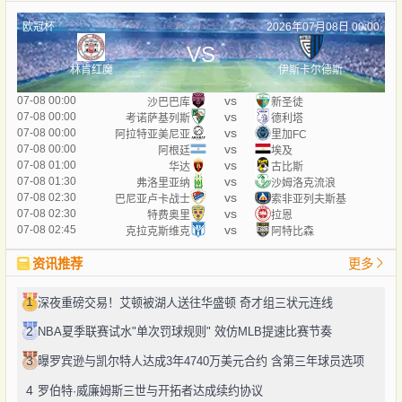
欧冠杯
2026年07月08日 00:00
VS
林肯红魔
伊斯卡尔德斯
vs
07-08 00:00
沙巴巴库
新圣徒
vs
07-08 00:00
考诺萨基列斯
德利塔
vs
07-08 00:00
阿拉特亚美尼亚
里加FC
vs
07-08 00:00
阿根廷
埃及
vs
07-08 01:00
华达
古比斯
vs
07-08 01:30
弗洛里亚纳
沙姆洛克流浪
vs
07-08 02:30
巴尼亚卢卡战士
索非亚列夫斯基
vs
07-08 02:30
特费奥里
拉恩
vs
07-08 02:45
克拉克斯维克
阿特比森
资讯推荐
更多
1
深夜重磅交易！艾顿被湖人送往华盛顿 奇才组三状元连线
2
NBA夏季联赛试水"单次罚球规则" 效仿MLB提速比赛节奏
3
曝罗宾逊与凯尔特人达成3年4740万美元合约 含第三年球员选项
4
罗伯特·威廉姆斯三世与开拓者达成续约协议