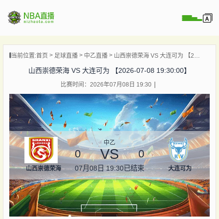
页
当前位置:
首页
足球直播
中乙直播
山西崇德荣海 VS 大连可为 【2026-07-08 19:30:00】
A直播
山西崇德荣海 VS 大连可为 【2026-07-08 19:30:00】
A录像
比赛时间：2026年07月08日 19:30
A新闻
中乙
VS
0
0
07月08日 19:30
已结束
山西崇德荣海
大连可为