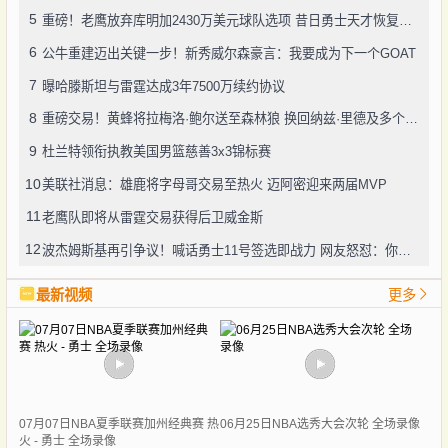
5
重磅！老鹰放弃库明加2430万美元球队选项 昔日勇士天才恢复自由身
6
公牛重建迈出关键一步！新秀威尔森豪言：我要成为下一个GOAT
7
曝哈滕斯坦与雷霆达成3年7500万续约协议
8
重磅交易！黄蜂将拉梅洛·鲍尔送至森林狼 换回纳兹·里德及多个选秀权
9
杜兰特领衔执教美国男篮慈善3x3锦标赛
10
美联社消息：雄鹿将字母哥交易至热火 迈阿密迎来两届MVP
11
老鹰队即将从雷霆交易获得后卫威金斯
12
波杰姆斯基再引争议！喊话勇士11号签选即战力 网友怒怼：你算老几
最新视频
更多
07月07日NBA夏季联赛加州经典赛 热
06月25日NBA选秀大会次轮 全场录像
火 - 勇士 全场录像