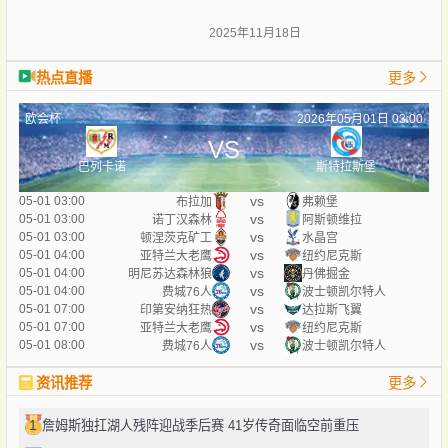
2025年11月18日
热点直播
更多
欧会杯
2026年05月01日 03:00
VS
巴列卡诺
斯特拉斯堡
vs
05-01 03:00
布拉加
弗赖堡
vs
05-01 03:00
诺丁汉森林
阿斯顿维拉
vs
05-01 03:00
顿涅茨克矿工
水晶宫
vs
05-01 04:00
亚特兰大老鹰
纽约尼克斯
vs
05-01 04:00
明尼苏达森林狼
丹佛掘金
vs
05-01 04:00
费城76人
波士顿凯尔特人
vs
05-01 07:00
印第安纳狂热
达拉斯飞翼
vs
05-01 07:00
亚特兰大老鹰
纽约尼克斯
vs
05-01 08:00
费城76人
波士顿凯尔特人
资讯推荐
更多
1
詹姆斯独扛湖人残阵迎战季后赛 41岁传奇面临空前重压