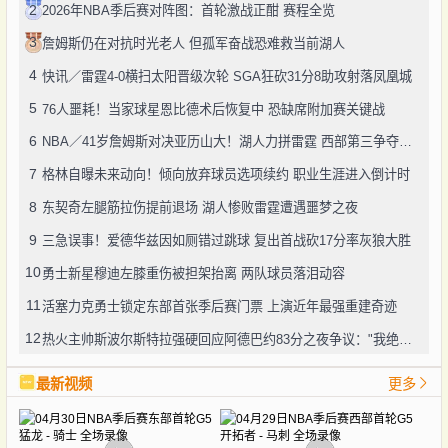
2
2026年NBA季后赛对阵图：首轮激战正酣 赛程全览
3
詹姆斯仍在对抗时光老人 但孤军奋战恐难救当前湖人
4
快讯／雷霆4-0横扫太阳晋级次轮 SGA狂砍31分8助攻射落凤凰城
5
76人噩耗！当家球星恩比德术后恢复中 恐缺席附加赛关键战
6
NBA／41岁詹姆斯对决亚历山大！湖人力拼雷霆 西部第三争夺战白热化
7
格林自曝未来动向！倾向放弃球员选项续约 职业生涯进入倒计时
8
东契奇左腿筋拉伤提前退场 湖人惨败雷霆遭遇噩梦之夜
9
三急误事！爱德华兹因如厕错过跳球 复出首战砍17分率灰狼大胜
10
勇士新星穆迪左膝重伤被担架抬离 两队球员落泪动容
11
活塞力克勇士锁定东部首张季后赛门票 上演近年最强重建奇迹
12
热火主帅斯波尔斯特拉强硬回应阿德巴约83分之夜争议："我绝不向任何人道歉"
最新视频
更多